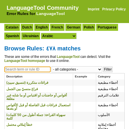
LanguageTool Community
Imprint
·
Privacy Policy
Error Rules for
LanguageTool
Catalan
Dutch
English
French
German
Polish
Portuguese
Spanish
Ukrainian
Browse Rules: ٤٧٨ matches
These are some of the errors that
LanguageTool
can detect. Visit the
LanguageTool homepage
to use it online.
Description
Example
Category
أخطاء مطبعية
فراغات متكررة (تنسيق سيئ)
أخطاء مطبعية
فراغ منسيّ بين الجمل
علامات الترقيم
أقواس أو حاضنات أو اقتباس أو ما شابه غير
مغلقة
أخطاء مطبعية
استعمال فراغات قبل الفاصلة أو قبل الأقواس
أو بعدها
الأسلوب
سهولة القراءة: جملة أطول من 50 كلمات/
كلمة
أخطاء إملائية
خطأ إملائي محتمل
محتملة