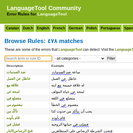
LanguageTool Community
Error Rules for
LanguageTool
Catalan
Dutch
English
French
German
Polish
Portuguese
Span
Browse Rules: ٤٧٨ matches
These are some of the errors that
LanguageTool
can detect. Visit the
LanguageT
Description
Example
ساعة
ضد الصدمات
ضد الصدمات
عاطل
عن
العمل
عاطل عن العمل
له علاقة حميمة
مع
ابنه
علاقة مع
لمحة
عن
حياة المؤلف
لمحة عن
متضلع
في
اللغة
متضلع في
معصوم
عن
الخطأ
معصوم من
يجب أن
يتأكد
من حدوث كذا
تأكّد من
قام بأوده
قام بأوده
فشلت في
حياتها الزوجية
فشل في
الشرطة الرصاص على المتظاهرين.
فتحت
فتح الرصاص/النار