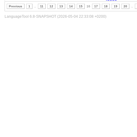
Previous
1
..
11
12
13
14
15
16
17
18
19
20
..
LanguageTool 6.8-SNAPSHOT (2026-05-04 22:33:08 +0200)