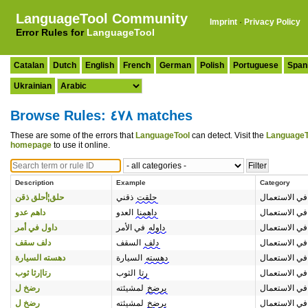
LanguageTool Community
Imprint
·
Privacy Policy
Error Rules for
LanguageTool
Catalan
Dutch
English
French
German
Polish
Portuguese
Span
Ukrainian
Browse Rules: ٤٧٨ matches
These are some of the errors that
LanguageTool
can detect. Visit the
LanguageT
homepage
to use it online.
Description
Example
Category
في الاستعمال
حلقت
ذقني
حلق¦أحلق ذقن
في الاستعمال
داهمنا
العدو
داهم عدو
في الاستعمال
داوله
في الأمر
داول في أمر
في الاستعمال
دلف
السقف
دلف سقف
في الاستعمال
دهسته
السيارة
دهسته السيارة
في الاستعمال
رتا
الثوب
رتا|رثا ثوب
في الاستعمال
يرضخ
لمشيئته
رضخ ل
في الاستعمال
يرضخ
لمشيئته
رضخ ل