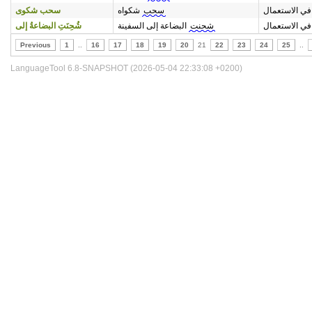
في الاستعمال
سحب
شكواه
سحب شكوى
في الاستعمال
شحنت
البضاعة إلى السفينة
شُحِنَتِ البضاعةُ إلى
Previous
1
..
16
17
18
19
20
21
22
23
24
25
..
LanguageTool 6.8-SNAPSHOT (2026-05-04 22:33:08 +0200)