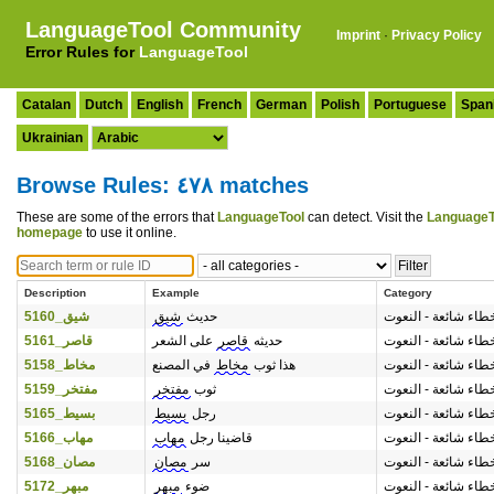
LanguageTool Community
Imprint
·
Privacy Policy
Error Rules for
LanguageTool
Catalan
Dutch
English
French
German
Polish
Portuguese
Span
Ukrainian
Browse Rules: ٤٧٨ matches
These are some of the errors that
LanguageTool
can detect. Visit the
LanguageT
homepage
to use it online.
Description
Example
Category
طاء شائعة - النعوت
حديث
شيق
شيق_5160
طاء شائعة - النعوت
حديثه
قاصر
على الشعر
قاصر_5161
طاء شائعة - النعوت
هذا ثوب
مخاط
في المصنع
مخاط_5158
طاء شائعة - النعوت
ثوب
مفتخر
مفتخر_5159
طاء شائعة - النعوت
رجل
بسيط
بسيط_5165
طاء شائعة - النعوت
قاضينا رجل
مهاب
مهاب_5166
طاء شائعة - النعوت
سر
مصان
مصان_5168
طاء شائعة - النعوت
ضوء
مبهر
مبهر_5172