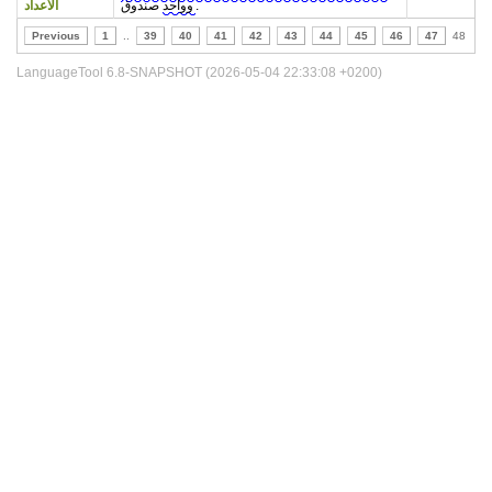
صندوق.
وواحد
الأعداد
Previous
1
..
39
40
41
42
43
44
45
46
47
48
LanguageTool 6.8-SNAPSHOT (2026-05-04 22:33:08 +0200)