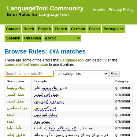
LanguageTool Community
Imprint
·
Privacy Policy
Error Rules for
LanguageTool
Catalan
Dutch
English
French
German
Polish
Portuguese
Spanish
Ukrainian
Browse Rules: ٤٧٨ matches
These are some of the errors that
LanguageTool
can detect. Visit the
LanguageTool homepage
to use it online.
Description
Example
Category
بينك وبينهما
علي
بينك وبينهم
جلس
grammar
يعمل كمدير
يعمل أخي كمدير
grammar
يعمل كمدير
يتصرفون كمدرسين
grammar
نحن كمسلمين
نحن كمدرسين
grammar
لمدة
عملت لساعتين
grammar
لمدة
عملت ليوم
grammar
فأما ، وأما
زاد البكاء
كلما زاد الألم، كلما
هذا حقك،
grammar
تدقيق ألفاظ
في مليونان ومئتان وخمسة وأربعون ألفاً وسبعمائة
grammar