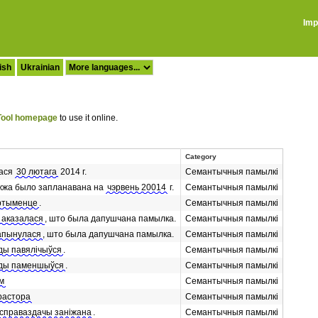
Imp
ish
Ukrainian
ool homepage
to use it online.
Category
лася
30 лютага
2014 г.
Семантычныя памылкі
жжа было запланавана на
чэрвень 20014
г.
Семантычныя памылкі
ртыменце
.
Семантычныя памылкі
 аказалася
, што была дапушчана памылка.
Семантычныя памылкі
апынулася
, што была дапушчана памылка.
Семантычныя памылкі
ды павялічыўся
.
Семантычныя памылкі
ады паменшыўся
.
Семантычныя памылкі
м
Семантычныя памылкі
растора
Семантычныя памылкі
 справаздачы заніжана
.
Семантычныя памылкі