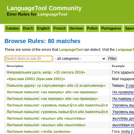
LanguageTool Community
Error Rules for
LanguageTool
Catalan
Dutch
English
French
German
Polish
Portuguese
Span
Browse Rules: 80 matches
These are some of the errors that
LanguageTool
can detect. Visit the
LanguageT
Description
Example
Няправільная дата, напр.: «31 лютага 2014»
Гэта здары
«Красавік 20001 (Красавік 2001)»
Маё падаро
Памылка друку: «у сартыменце» або «ў асартыменце»
Тавары
ў са
Лагічныя памылкі: «на паверку» або «на праверку»
На праверку
Лагічныя памылкі: «на паверку» або «на праверку»
На паверку 
Лагічныя памылкі: «уровень павысіўся або павялічыўся
Узровень ва
Лагічныя памылкі: «уровень павысіўся або павялічыўся
Узровень в
Лагічныя памылкі: «жылы» або «жыллёвы»
жыллёвы до
Лагічныя памылкі: «жылы» або «жыллёвы»
жыллёвая п
Лагічныя памылкі: «лічба заніжана»
Гэта
лічба ў