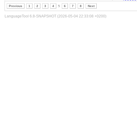
Previous
1
2
3
4
5
6
7
8
Next
LanguageTool 6.8-SNAPSHOT (2026-05-04 22:33:08 +0200)