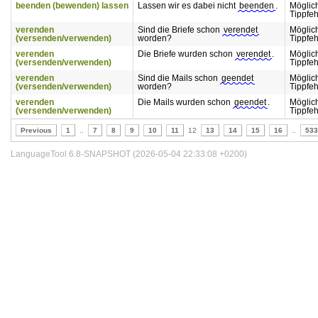
beenden (bewenden) lassen
Lassen wir es dabei nicht
beenden
.
Möglic
Tippfeh
verenden
Sind die Briefe schon
verendet
Möglic
(versenden/verwenden)
worden?
Tippfeh
verenden
Die Briefe wurden schon
verendet
.
Möglic
(versenden/verwenden)
Tippfeh
verenden
Sind die Mails schon
geendet
Möglic
(versenden/verwenden)
worden?
Tippfeh
verenden
Die Mails wurden schon
geendet
.
Möglic
(versenden/verwenden)
Tippfeh
Previous
1
..
7
8
9
10
11
12
13
14
15
16
..
533
LanguageTool 6.8-SNAPSHOT (2026-05-04 22:33:08 +0200)