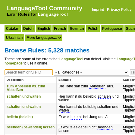
LanguageTool Community
Imprint
·
Privacy Policy
Error Rules for
LanguageTool
Catalan
Dutch
English
French
German
Polish
Portuguese
Span
Ukrainian
Browse Rules: 5,328 matches
These are some of the errors that
LanguageTool
can detect. Visit the
LanguageT
homepage
to use it online.
Description
Example
Categor
zum Anbeißen vs. zum
Die Torte sah zum
Abbeißen
aus.
Möglic
Abbeißen
Tippfeh
schalten und walten
Hier kannst du beliebig
schalen
und
Möglic
walten.
Tippfeh
schalten und walten
Hier kannst du beliebig schalten und
Möglic
waten
.
Tippfeh
beliebt (beleibt)
Er war
beleibt
bei Jung und Alt.
Möglic
Tippfeh
beenden (bewenden) lassen
Er wollte es dabei nicht
beenden
Möglic
lassen.
Tippfeh