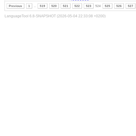
Previous
1
..
519
520
521
522
523
524
525
526
527
LanguageTool 6.8-SNAPSHOT (2026-05-04 22:33:08 +0200)