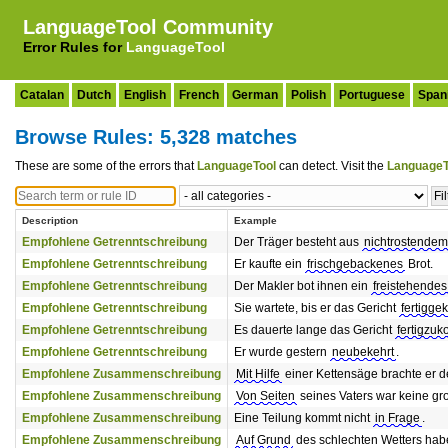
LanguageTool Community
Error Rules for
LanguageTool
Catalan
Dutch
English
French
German
Polish
Portuguese
Span
Browse Rules: 5,328 matches
These are some of the errors that
LanguageTool
can detect. Visit the
LanguageT
Description
Example
Empfohlene Getrenntschreibung
Der Träger besteht aus
nichtrostendem
Empfohlene Getrenntschreibung
Er kaufte ein
frischgebackenes
Brot.
Empfohlene Getrenntschreibung
Der Makler bot ihnen ein
freistehendes
Empfohlene Getrenntschreibung
Sie wartete, bis er das Gericht
fertigge
Empfohlene Getrenntschreibung
Es dauerte lange das Gericht
fertigzu
Empfohlene Getrenntschreibung
Er wurde gestern
neubekehrt
.
Empfohlene Zusammenschreibung
Mit Hilfe
einer Kettensäge brachte er d
Empfohlene Zusammenschreibung
Von Seiten
seines Vaters war keine gro
Empfohlene Zusammenschreibung
Eine Teilung kommt nicht
in Frage
.
Empfohlene Zusammenschreibung
Auf Grund
des schlechten Wetters hab