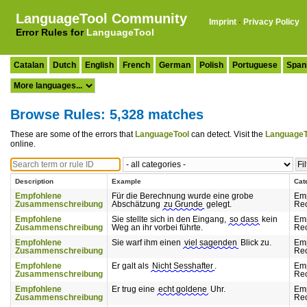
LanguageTool Community
Imprint
·
Privacy Policy
Error Rules for
LanguageTool
Catalan
Dutch
English
French
German
Polish
Portuguese
Span
Browse Rules: 5,328 matches
These are some of the errors that
LanguageTool
can detect. Visit the
LanguageT
online.
Description
Example
Cat
Empfohlene
Für die Berechnung wurde eine grobe
Em
Zusammenschreibung
Abschätzung
zu Grunde
gelegt.
Rec
Empfohlene
Sie stellte sich in den Eingang,
so dass
kein
Em
Zusammenschreibung
Weg an ihr vorbei führte.
Rec
Empfohlene
Sie warf ihm einen
viel sagenden
Blick zu.
Em
Zusammenschreibung
Rec
Empfohlene
Er galt als
Nicht Sesshafter
.
Em
Zusammenschreibung
Rec
Empfohlene
Er trug eine
echt goldene
Uhr.
Em
Zusammenschreibung
Rec