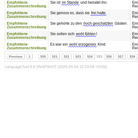
Empfohlene
Sie ist
im Stande
und heiratet ihn.
Em
Zusammenschreibung
Rec
Empfohlene
Sie genoss es, dass sie
frei hatte
.
Em
Zusammenschreibung
Rec
Empfohlene
Sie gehörte zu den
hoch geschätzten
Gästen.
Em
Zusammenschreibung
Rec
Empfohlene
Sie sollen sich
wohl fühlen
!
Em
Zusammenschreibung
Rec
Empfohlene
Es war ein
wohl erzogenes
Kind.
Em
Zusammenschreibung
Rec
Previous
1
..
520
521
522
523
524
525
526
527
528
LanguageTool 6.8-SNAPSHOT (2026-05-04 22:33:08 +0200)