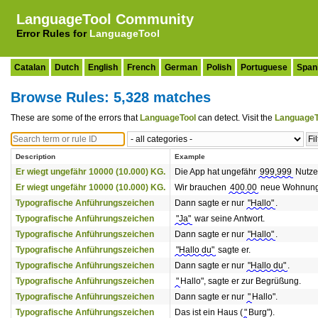
LanguageTool Community
Error Rules for
LanguageTool
Catalan
Dutch
English
French
German
Polish
Portuguese
Span
Browse Rules: 5,328 matches
These are some of the errors that
LanguageTool
can detect. Visit the
LanguageT
Description
Example
Er wiegt ungefähr 10000 (10.000) KG.
Die App hat ungefähr
999,999
Nutze
Er wiegt ungefähr 10000 (10.000) KG.
Wir brauchen
400.00
neue Wohnungen
Typografische Anführungszeichen
Dann sagte er nur
"Hallo"
.
Typografische Anführungszeichen
"Ja"
war seine Antwort.
Typografische Anführungszeichen
Dann sagte er nur
"Hallo"
.
Typografische Anführungszeichen
"Hallo du"
sagte er.
Typografische Anführungszeichen
Dann sagte er nur
"Hallo du"
.
Typografische Anführungszeichen
"
Hallo", sagte er zur Begrüßung.
Typografische Anführungszeichen
Dann sagte er nur
"
Hallo".
Typografische Anführungszeichen
Das ist ein Haus (
"
Burg").