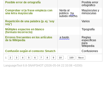
Posible error de ortografía
Posible error
ortográfico
Comprobar si la frase empieza con
Venta al
Mayúsculas y
una letra mayúscula
público.
ha
minúsculas
subido mucho.
Repetición de una palabra (p. ej. 'soy
Varios
soy')
Múltiples espacios en blanco
Tipografía
(formato incorrecto)
Errores frecuentes en los artículos
a basto
Reglas
de la Wikipedia
específicas
para
Wikipedia
Confusión según el contexto: $match
Confusiones
1
2
3
4
5
6
7
8
9
10
..
169
Next
LanguageTool 6.8-SNAPSHOT (2026-05-04 22:33:08 +0200)