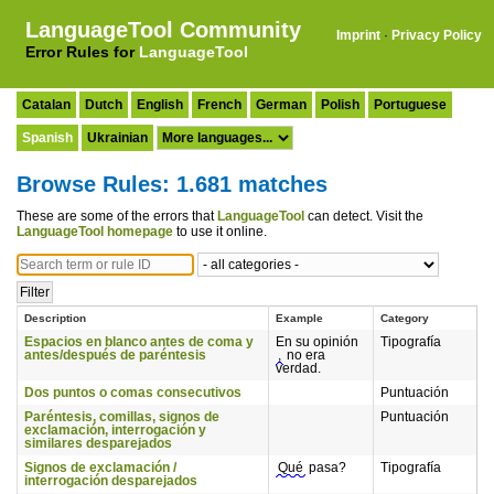
LanguageTool Community
Imprint
·
Privacy Policy
Error Rules for
LanguageTool
Catalan
Dutch
English
French
German
Polish
Portuguese
Spanish
Ukrainian
Browse Rules: 1.681 matches
These are some of the errors that
LanguageTool
can detect. Visit the
LanguageTool homepage
to use it online.
Description
Example
Category
Espacios en blanco antes de coma y
En su opinión
Tipografía
antes/después de paréntesis
,
no era
verdad.
Dos puntos o comas consecutivos
Puntuación
Paréntesis, comillas, signos de
Puntuación
exclamación, interrogación y
similares desparejados
Signos de exclamación /
Qué
pasa?
Tipografía
interrogación desparejados