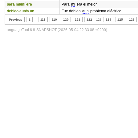
para mi/mí era
Para
mi
era el mejor.
debido aun/a un
Fue debido
aun
problema eléctrico.
Previous
1
..
118
119
120
121
122
123
124
125
126
LanguageTool 6.8-SNAPSHOT (2026-05-04 22:33:08 +0200)