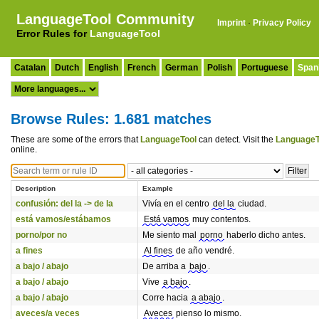
LanguageTool Community
Imprint
·
Privacy Policy
Error Rules for
LanguageTool
Catalan
Dutch
English
French
German
Polish
Portuguese
Span
Browse Rules: 1.681 matches
These are some of the errors that
LanguageTool
can detect. Visit the
LanguageT
online.
Description
Example
confusión: del la -> de la
Vivía en el centro
del la
ciudad.
está vamos/estábamos
Está vamos
muy contentos.
porno/por no
Me siento mal
porno
haberlo dicho antes.
a fines
Al fines
de año vendré.
a bajo / abajo
De arriba a
bajo
.
a bajo / abajo
Vive
a bajo
.
a bajo / abajo
Corre hacia
a abajo
.
aveces/a veces
Aveces
pienso lo mismo.