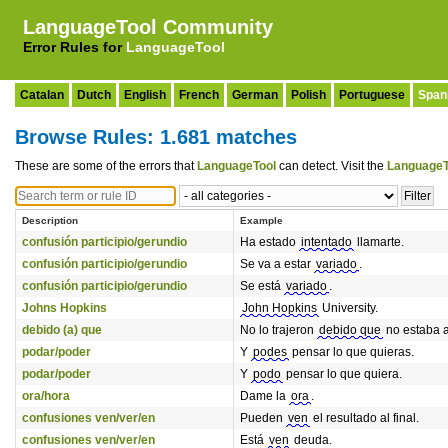
LanguageTool Community
Error Rules for
LanguageTool
Catalan
Dutch
English
French
German
Polish
Portuguese
Span
Browse Rules: 1.681 matches
These are some of the errors that
LanguageTool
can detect. Visit the
LanguageT
Description
Example
confusión participio/gerundio
Ha estado
intentado
llamarte.
confusión participio/gerundio
Se va a estar
variado
.
confusión participio/gerundio
Se está
variado
.
Johns Hopkins
John Hopkins
University.
debido (a) que
No lo trajeron
debido que
no estaba 
podar/poder
Y
podes
pensar lo que quieras.
podar/poder
Y
podo
pensar lo que quiera.
ora/hora
Dame la
ora
.
confusiones ven/ver/en
Pueden
ven
el resultado al final.
confusiones ven/ver/en
Está
ven
deuda.