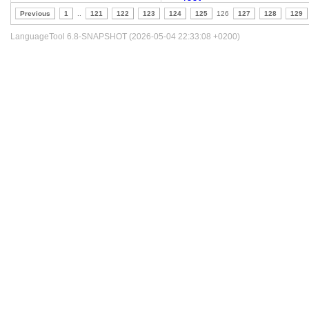
Previous
1
..
121
122
123
124
125
126
127
128
129
LanguageTool 6.8-SNAPSHOT (2026-05-04 22:33:08 +0200)