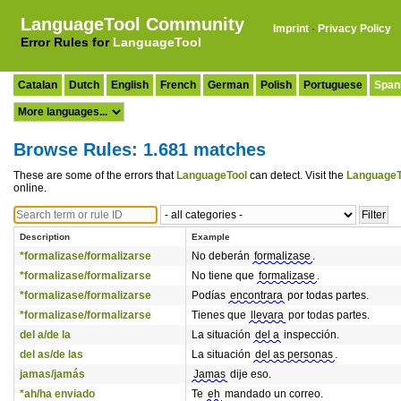
LanguageTool Community
Imprint
·
Privacy Policy
Error Rules for
LanguageTool
Catalan
Dutch
English
French
German
Polish
Portuguese
Span
Browse Rules: 1.681 matches
These are some of the errors that
LanguageTool
can detect. Visit the
LanguageT
online.
Description
Example
*formalizase/formalizarse
No deberán
formalizase
.
*formalizase/formalizarse
No tiene que
formalizase
.
*formalizase/formalizarse
Podías
encontrara
por todas partes.
*formalizase/formalizarse
Tienes que
llevara
por todas partes.
del a/de la
La situación
del a
inspección.
del as/de las
La situación
del as personas
.
jamas/jamás
Jamas
dije eso.
*ah/ha enviado
Te
eh
mandado un correo.