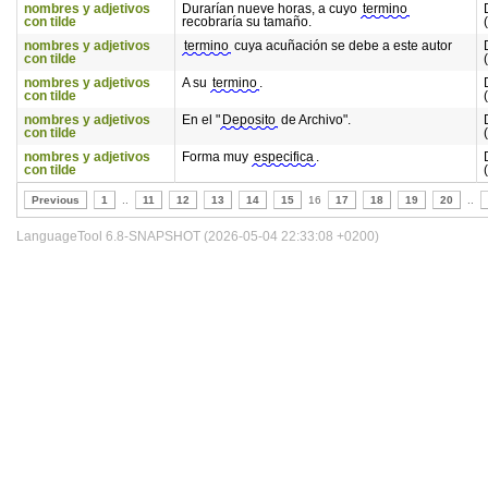
nombres y adjetivos
Durarían nueve horas, a cuyo
termino
con tilde
recobraría su tamaño.
nombres y adjetivos
termino
cuya acuñación se debe a este autor
con tilde
nombres y adjetivos
A su
termino
.
con tilde
nombres y adjetivos
En el "
Deposito
de Archivo".
con tilde
nombres y adjetivos
Forma muy
especifica
.
con tilde
Previous
1
..
11
12
13
14
15
16
17
18
19
20
..
LanguageTool 6.8-SNAPSHOT (2026-05-04 22:33:08 +0200)