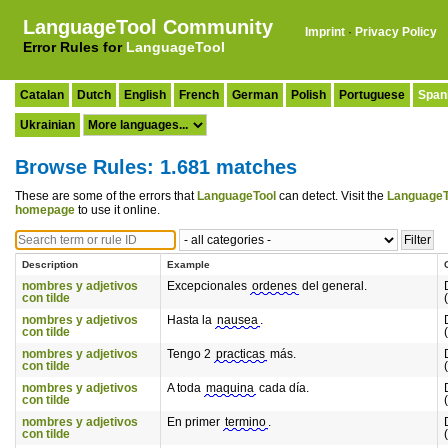
LanguageTool Community
Imprint
·
Privacy Policy
Error Rules for
LanguageTool
Catalan
Dutch
English
French
German
Polish
Portuguese
Span
Ukrainian
Browse Rules: 1.681 matches
These are some of the errors that
LanguageTool
can detect. Visit the
LanguageT
homepage
to use it online.
Description
Example
nombres y adjetivos
Excepcionales
ordenes
del general.
con tilde
nombres y adjetivos
Hasta la
nausea
.
con tilde
nombres y adjetivos
Tengo 2
practicas
más.
con tilde
nombres y adjetivos
A toda
maquina
cada día.
con tilde
nombres y adjetivos
En primer
termino
.
con tilde