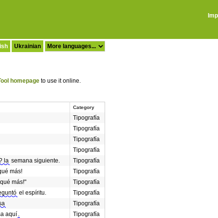
Imp
ish
Ukrainian
ool homepage
to use it online.
Category
Tipografía
Tipografía
Tipografía
Tipografía
? la
semana siguiente.
Tipografía
ué más!
Tipografía
qué más!"
Tipografía
eguntó
el espíritu.
Tipografía
sa
Tipografía
a aquí
.
Tipografía