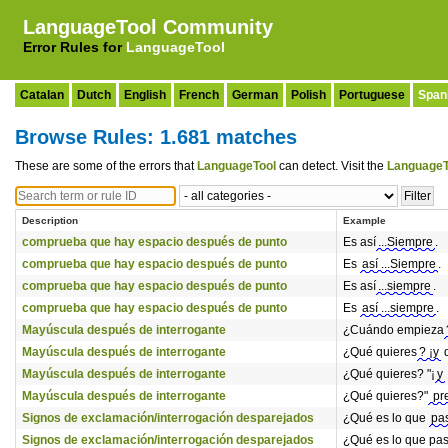
LanguageTool Community
Error Rules for
LanguageTool
Catalan
Dutch
English
French
German
Polish
Portuguese
Span
Browse Rules: 1.681 matches
These are some of the errors that
LanguageTool
can detect. Visit the
LanguageT
Description
Example
comprueba que hay espacio después de punto
Es así
...Siempre
.
comprueba que hay espacio después de punto
Es
así ...Siempre
.
comprueba que hay espacio después de punto
Es así
...siempre
.
comprueba que hay espacio después de punto
Es
así ...siempre
.
Mayúscula después de interrogante
¿Cuándo empieza
Mayúscula después de interrogante
¿Qué quieres
? ¡y
q
Mayúscula después de interrogante
¿Qué quieres? "¡
y
Mayúscula después de interrogante
¿Qué quieres?"
pr
Signos de exclamación/interrogación desparejados
¿Qué es lo que
pa
Signos de exclamación/interrogación desparejados
¿Qué es lo que pas