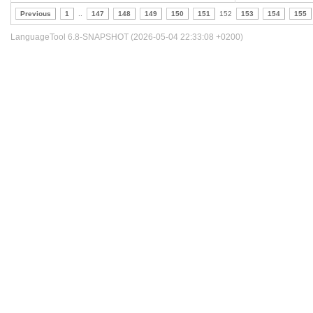
Previous
1
..
147
148
149
150
151
152
153
154
155
LanguageTool 6.8-SNAPSHOT (2026-05-04 22:33:08 +0200)