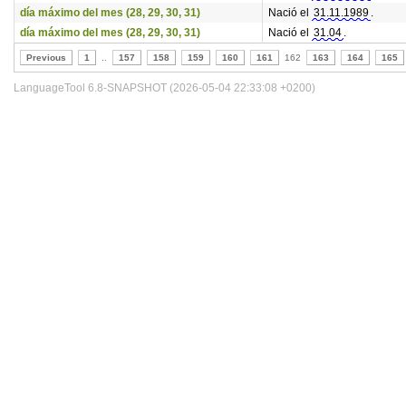
día máximo del mes (28, 29, 30, 31)
Nació el
31.11.1989
.
día máximo del mes (28, 29, 30, 31)
Nació el
31.04
.
Previous
1
..
157
158
159
160
161
162
163
164
165
LanguageTool 6.8-SNAPSHOT (2026-05-04 22:33:08 +0200)