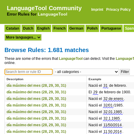
LanguageTool Community
Imprint
·
Privacy Policy
Error Rules for
LanguageTool
Catalan
Dutch
English
French
German
Polish
Portuguese
Span
Browse Rules: 1.681 matches
These are some of the errors that
LanguageTool
can detect. Visit the
LanguageT
online.
Description
Example
día máximo del mes (28, 29, 30, 31)
Nació el
31
de febrero.
día máximo del mes (28, 29, 30, 31)
El
29
de febrero de 1900.
día máximo del mes (28, 29, 30, 31)
Nació el
32 de enero
.
día máximo del mes (28, 29, 30, 31)
Nació el
32/01
/1985.
día máximo del mes (28, 29, 30, 31)
Nació el
32.01.1985
.
día máximo del mes (28, 29, 30, 31)
Nació el
32.1.1985
.
día máximo del mes (28, 29, 30, 31)
Nació el
11/50/2014
.
día máximo del mes (28, 29, 30, 31)
Nació el
11.50.2014
.