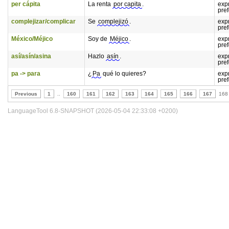
per cápita
La renta
por capita
.
exp
pref
complejizar/complicar
Se
complejizó
.
exp
pref
México/Méjico
Soy de
Méjico
.
exp
pref
así/asín/asina
Hazlo
asín
.
exp
pref
pa -> para
¿
Pa
qué lo quieres?
exp
pref
Previous
1
..
160
161
162
163
164
165
166
167
168
LanguageTool 6.8-SNAPSHOT (2026-05-04 22:33:08 +0200)