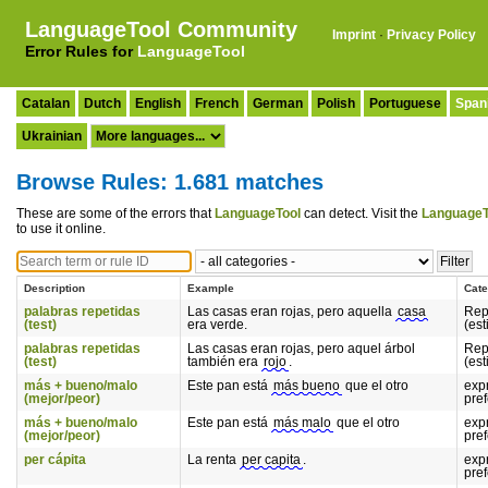
LanguageTool Community
Imprint
·
Privacy Policy
Error Rules for
LanguageTool
Catalan
Dutch
English
French
German
Polish
Portuguese
Span
Ukrainian
Browse Rules: 1.681 matches
These are some of the errors that
LanguageTool
can detect. Visit the
LanguageT
to use it online.
Description
Example
Cate
palabras repetidas
Las casas eran rojas, pero aquella
casa
Rep
(test)
era verde.
(est
palabras repetidas
Las casas eran rojas, pero aquel árbol
Rep
(test)
también era
rojo
.
(est
más + bueno/malo
Este pan está
más bueno
que el otro
exp
(mejor/peor)
pref
más + bueno/malo
Este pan está
más malo
que el otro
exp
(mejor/peor)
pref
per cápita
La renta
per capita
.
exp
pref