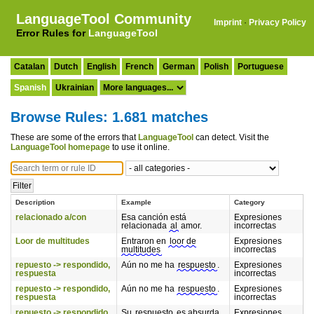
LanguageTool Community
Imprint
·
Privacy Policy
Error Rules for
LanguageTool
Catalan
Dutch
English
French
German
Polish
Portuguese
Spanish
Ukrainian
Browse Rules: 1.681 matches
These are some of the errors that
LanguageTool
can detect. Visit the
LanguageTool homepage
to use it online.
Description
Example
Category
relacionado a/con
Esa canción está
Expresiones
relacionada
al
amor.
incorrectas
Loor de multitudes
Entraron en
loor de
Expresiones
multitudes
incorrectas
repuesto -> respondido,
Aún no me ha
respuesto
.
Expresiones
respuesta
incorrectas
repuesto -> respondido,
Aún no me ha
respuesto
.
Expresiones
respuesta
incorrectas
repuesto -> respondido,
Su
respuesto
es absurda.
Expresiones