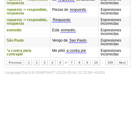
respuesta
incorrectas
repuesto -> respondido,
Piezas de
respuesto
.
Expresiones
respuesta
incorrectas
repuesto -> respondido,
Respuesto
Expresiones
respuesta
incorrectas
enmedio
Está
enmedio
.
Expresiones
incorrectas
São Paulo
Vengo de
Sao Paulo
.
Expresiones
incorrectas
*a contra pie/a
Me pilló
a contra pie
Expresiones
contrapié
incorrectas
Previous
1
2
3
4
5
6
7
8
9
10
..
169
Next
LanguageTool 6.8-SNAPSHOT (2026-05-04 22:33:08 +0200)