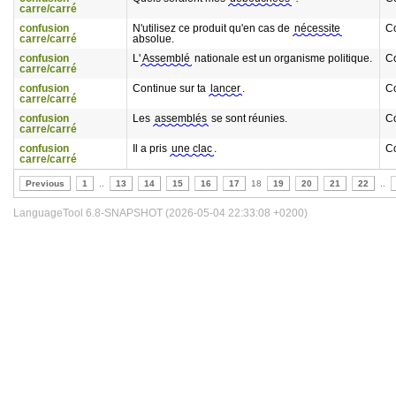
carre/carré
confusion
N'utilisez ce produit qu'en cas de
nécessite
C
carre/carré
absolue.
confusion
L'
Assemblé
nationale est un organisme politique.
C
carre/carré
confusion
Continue sur ta
lancer
.
C
carre/carré
confusion
Les
assemblés
se sont réunies.
C
carre/carré
confusion
Il a pris
une clac
.
C
carre/carré
Previous
1
..
13
14
15
16
17
18
19
20
21
22
..
LanguageTool 6.8-SNAPSHOT (2026-05-04 22:33:08 +0200)