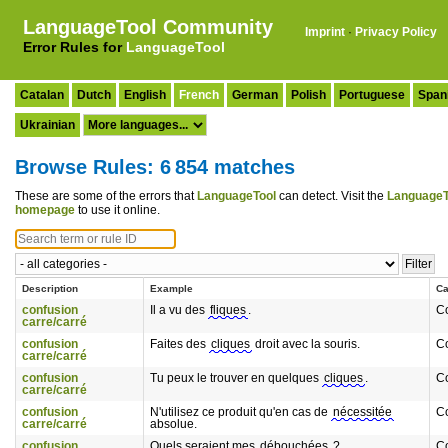
LanguageTool Community
Imprint
·
Privacy Policy
Error Rules for
LanguageTool
Catalan
Dutch
English
French
German
Polish
Portuguese
Span
Ukrainian
Browse Rules: 6 854 matches
These are some of the errors that
LanguageTool
can detect. Visit the
LanguageT
homepage
to use it online.
Description
Example
Ca
confusion
Il a vu des
fliques
.
C
carre/carré
confusion
Faites des
cliques
droit avec la souris.
C
carre/carré
confusion
Tu peux le trouver en quelques
cliques
.
C
carre/carré
confusion
N'utilisez ce produit qu'en cas de
nécessitée
C
carre/carré
absolue.
confusion
Quels seraient mes
débouchées
?
C