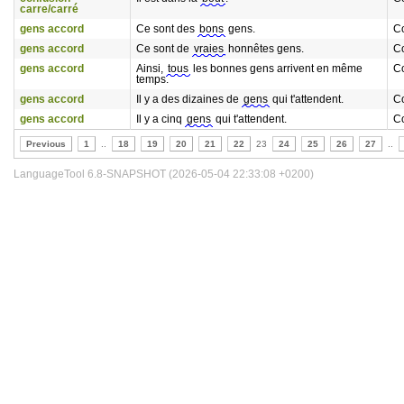
carre/carré
gens accord
Ce sont des
bons
gens.
C
gens accord
Ce sont de
vraies
honnêtes gens.
C
gens accord
Ainsi,
tous
les bonnes gens arrivent en même
C
temps.
gens accord
Il y a des dizaines de
gens
qui t'attendent.
C
gens accord
Il y a cinq
gens
qui t'attendent.
C
Previous
1
..
18
19
20
21
22
23
24
25
26
27
..
LanguageTool 6.8-SNAPSHOT (2026-05-04 22:33:08 +0200)