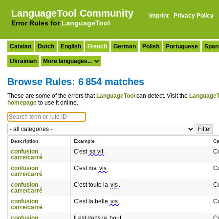
LanguageTool Community
Imprint
·
Privacy Policy
Error Rules for
LanguageTool
Catalan
Dutch
English
French
German
Polish
Portuguese
Span
Ukrainian
Browse Rules: 6 854 matches
These are some of the errors that
LanguageTool
can detect. Visit the
LanguageT
homepage
to use it online.
Description
Example
Ca
confusion
C'est
sa vit
.
C
carre/carré
confusion
C'est ma
vis
.
C
carre/carré
confusion
C'est toute la
vis
.
C
carre/carré
confusion
C'est la belle
vis
.
C
carre/carré
confusion
Il est dans la
bout
.
C