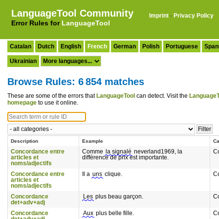
LanguageTool Community
Imprint
·
Privacy Policy
Error Rules for
LanguageTool
Catalan
Dutch
English
French
German
Polish
Portuguese
Span
Ukrainian
Browse Rules: 6 854 matches
These are some of the errors that
LanguageTool
can detect. Visit the
LanguageT
homepage
to use it online.
Description
Example
Ca
Concordance entre
Comme
la signalé
neverland1969, la
C
articles et
différence de prix est importante.
noms/adjectifs
Concordance entre
Il a
uns
clique.
C
articles et
noms/adjectifs
Concordance
Les
plus beau garçon.
C
det+adv+adj
Concordance
Aux
plus belle fille.
C