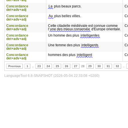
det+adv+adj
Concordance
La
plus beaux parcs.
C
det+adv+adj
Concordance
Au
plus belles villes.
C
det+adv+adj
Concordance
Cette citadelle médiévale est connue comme
C
det+adv+adj
l'
une des mieux conservée
d'Europe orientale.
Concordance
Un homme des plus
intelligentes
C
det+adv+adj
Concordance
Une femme des plus
intelligents
C
det+adv+adj
Concordance
hommes des plus
intelligent
C
det+adv+adj
Previous
1
..
23
24
25
26
27
28
29
30
31
32
..
LanguageTool 6.8-SNAPSHOT (2026-05-04 22:33:08 +0200)