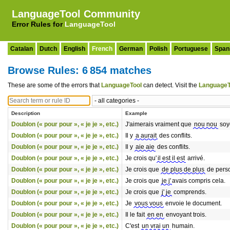
LanguageTool Community
Error Rules for
LanguageTool
Catalan
Dutch
English
French
German
Polish
Portuguese
Span
Browse Rules: 6 854 matches
These are some of the errors that
LanguageTool
can detect. Visit the
LanguageT
Description
Example
Doublon (« pour pour », « je je », etc.)
J'aimerais vraiment que
nou nou
soy
Doublon (« pour pour », « je je », etc.)
Il y
a aurait
des conflits.
Doublon (« pour pour », « je je », etc.)
Il y
aie aie
des conflits.
Doublon (« pour pour », « je je », etc.)
Je crois qu'
il est il est
arrivé.
Doublon (« pour pour », « je je », etc.)
Je crois que
de plus de plus
de perso
Doublon (« pour pour », « je je », etc.)
Je crois que
je j'
avais compris cela.
Doublon (« pour pour », « je je », etc.)
Je crois que
j' je
comprends.
Doublon (« pour pour », « je je », etc.)
Je
vous vous
envoie le document.
Doublon (« pour pour », « je je », etc.)
Il le fait
en en
envoyant trois.
Doublon (« pour pour », « je je », etc.)
C'est
un vrai un
humain.