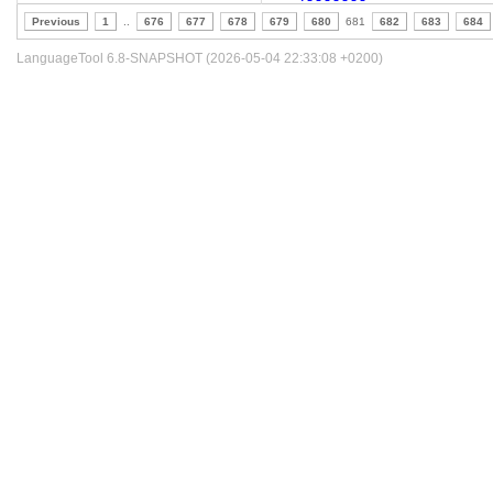
Previous
1
..
676
677
678
679
680
681
682
683
684
LanguageTool 6.8-SNAPSHOT (2026-05-04 22:33:08 +0200)