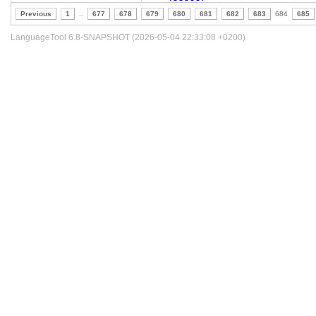
Previous
1
..
677
678
679
680
681
682
683
684
685
LanguageTool 6.8-SNAPSHOT (2026-05-04 22:33:08 +0200)