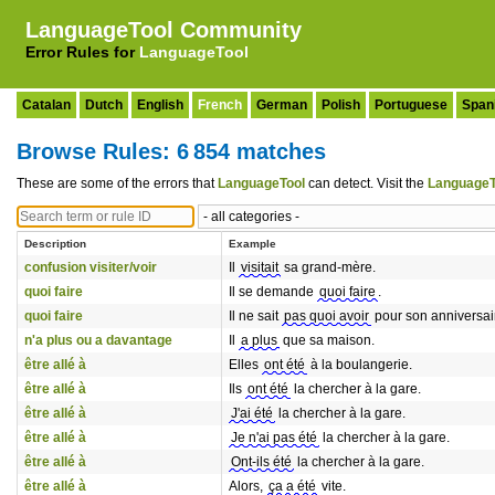
LanguageTool Community
Error Rules for
LanguageTool
Catalan
Dutch
English
French
German
Polish
Portuguese
Span
Browse Rules: 6 854 matches
These are some of the errors that
LanguageTool
can detect. Visit the
LanguageT
Description
Example
confusion visiter/voir
Il
visitait
sa grand-mère.
quoi faire
Il se demande
quoi faire
.
quoi faire
Il ne sait
pas quoi avoir
pour son anniversai
n'a plus ou a davantage
Il
a plus
que sa maison.
être allé à
Elles
ont été
à la boulangerie.
être allé à
Ils
ont été
la chercher à la gare.
être allé à
J'ai été
la chercher à la gare.
être allé à
Je n'ai pas été
la chercher à la gare.
être allé à
Ont-ils été
la chercher à la gare.
être allé à
Alors,
ça a été
vite.