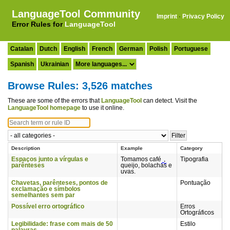
LanguageTool Community
Imprint
·
Privacy Policy
Error Rules for
LanguageTool
Catalan
Dutch
English
French
German
Polish
Portuguese
Spanish
Ukrainian
Browse Rules: 3,526 matches
These are some of the errors that
LanguageTool
can detect. Visit the
LanguageTool homepage
to use it online.
Description
Example
Category
Espaços junto a vírgulas e
Tomamos café
,
Tipografia
parênteses
queijo, bolachas e
uvas.
Chavetas, parênteses, pontos de
Pontuação
exclamação e símbolos
semelhantes sem par
Possível erro ortográfico
Erros
Ortográficos
Legibilidade: frase com mais de 50
Estilo