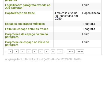
palavras
Legibilidade: parágrafo excede as
Estilo
220 palavras
Capitalização da frase
Esta casa é velha.
Capitalização
foi
construida em
1950.
Espaços em branco múltiplos
Tipografia
Falta um espaço entre as frases
Tipografia
Caracteres de espaço no fim do
Estilo
parágrafo.
Caractere de espaço no início do
Estilo
parágrafo
1
2
3
4
5
6
7
8
9
10
..
353
Next
LanguageTool 6.8-SNAPSHOT (2026-05-04 22:33:08 +0200)