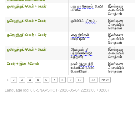
ஓரெழுத்துப் பெயர் + பெயர்
புது
மா கோலம்
போடு
இலக்கண
மயிலே.
அமைப்பில்
சொற்கள்
ஓரெழுத்துப் பெயர் + பெயர்
ஒலிம்பிக்
தீ சுடர்
.
இலக்கண
அமைப்பில்
சொற்கள்
ஓரெழுத்துப் பெயர் + பெயர்
தை திங்கள்
இலக்கண
மலரட்டும்.
அமைப்பில்
சொற்கள்
ஓரெழுத்துப் பெயர் + பெயர்
அவர்கள்
தீ
இலக்கண
பந்தங்களோடு
அமைப்பில்
வந்தனர்.
சொற்கள்
பெயர் + இடைச்சொல்
நான்
இது பற்றி
இலக்கண
உன்னிடம் நாளை
அமைப்பில்
பேசுகிறேன்.
சொற்கள்
1
2
3
4
5
6
7
8
9
10
..
22
Next
LanguageTool 6.8-SNAPSHOT (2026-05-04 22:33:08 +0200)