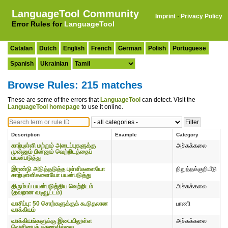
LanguageTool Community
Imprint
·
Privacy Policy
Error Rules for
LanguageTool
Catalan
Dutch
English
French
German
Polish
Portuguese
Spanish
Ukrainian
Browse Rules: 215 matches
These are some of the errors that
LanguageTool
can detect. Visit the
LanguageTool homepage
to use it online.
Description
Example
Category
காற்புள்ளி மற்றும் அடைப்புகளுக்கு
அச்சுக்கலை
முன்னும் பின்னும் வெற்றிடத்தைப்
பயன்படுத்து
இரண்டு அடுத்தடுத்த புள்ளிகளையோ
நிறுத்தக்குறியீடு
காற்புள்ளிகளையோ பயன்படுத்து
திரும்பப் பயன்படுத்திய வெற்றிடம்
அச்சுக்கலை
(தவறான வடிவூட்டம்)
வாசிப்பு: 50 சொற்களுக்குக் கூடுதலான
பாணி
வாக்கியம்
வாக்கியங்களுக்கு இடையிலுள்ள
அச்சுக்கலை
வெளியைக் காணவில்லை