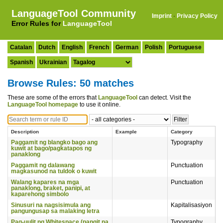
LanguageTool Community
Imprint
·
Privacy Policy
Error Rules for
LanguageTool
Catalan
Dutch
English
French
German
Polish
Portuguese
Spanish
Ukrainian
Browse Rules: 50 matches
These are some of the errors that
LanguageTool
can detect. Visit the
LanguageTool homepage
to use it online.
Description
Example
Category
Paggamit ng blangko bago ang
Typography
kuwit at bago/pagkatapos ng
panaklong
Paggamit ng dalawang
Punctuation
magkasunod na tuldok o kuwit
Walang kapares na mga
Punctuation
panaklong, braket, panipi, at
kaparehong simbolo
Sinusuri na nagsisimula ang
Kapitalisasiyon
pangungusap sa malaking letra
Pag-uulit ng Whitespace (pangit na
Typography