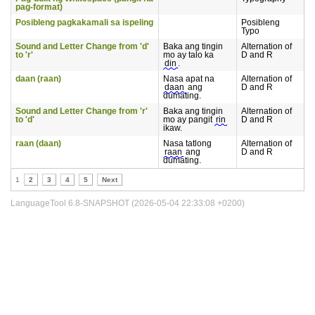
pag-format)
Posibleng pagkakamali sa ispeling
Posibleng
Typo
Sound and Letter Change from 'd'
Baka ang tingin
Alternation of
to 'r'
mo ay talo ka
D and R
din
.
daan (raan)
Nasa apat na
Alternation of
daan
ang
D and R
dumating.
Sound and Letter Change from 'r'
Baka ang tingin
Alternation of
to 'd'
mo ay pangit
rin
D and R
ikaw.
raan (daan)
Nasa tatlong
Alternation of
raan
ang
D and R
dumating.
1
2
3
4
5
Next
LanguageTool 6.8-SNAPSHOT (2026-05-04 22:33:08 +0200)