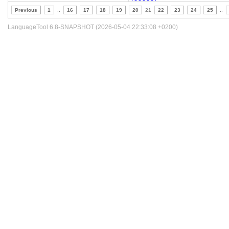
Previous
1
..
16
17
18
19
20
21
22
23
24
25
..
LanguageTool 6.8-SNAPSHOT (2026-05-04 22:33:08 +0200)