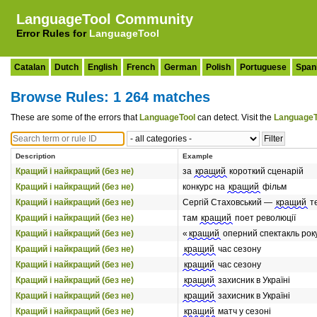
LanguageTool Community
Error Rules for
LanguageTool
Catalan
Dutch
English
French
German
Polish
Portuguese
Span
Browse Rules: 1 264 matches
These are some of the errors that
LanguageTool
can detect. Visit the
LanguageT
Description
Example
Кращий і найкращий (без не)
за
кращий
короткий сценарій
Кращий і найкращий (без не)
конкурс на
кращий
фільм
Кращий і найкращий (без не)
Сергій Стаховський —
кращий
те
Кращий і найкращий (без не)
там
кращий
поет революції
Кращий і найкращий (без не)
«
кращий
оперний спектакль рок
Кращий і найкращий (без не)
кращий
час сезону
Кращий і найкращий (без не)
кращий
час сезону
Кращий і найкращий (без не)
кращий
захисник в Україні
Кращий і найкращий (без не)
кращий
захисник в Україні
Кращий і найкращий (без не)
кращий
матч у сезоні