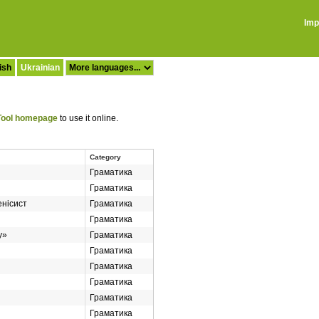
Imp
ish
Ukrainian
ool homepage
to use it online.
Category
Граматика
Граматика
нісист
Граматика
Граматика
у»
Граматика
Граматика
Граматика
Граматика
Граматика
Граматика