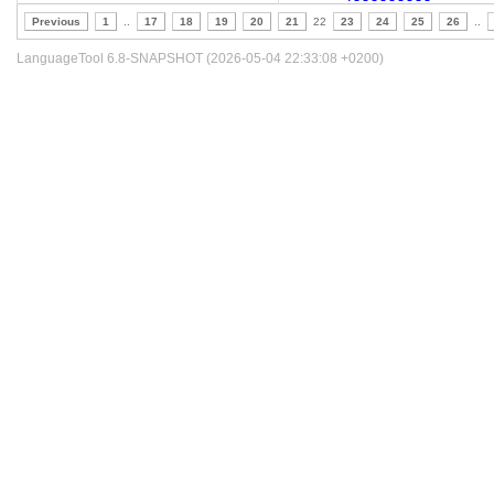
Previous
1
..
17
18
19
20
21
22
23
24
25
26
..
LanguageTool 6.8-SNAPSHOT (2026-05-04 22:33:08 +0200)