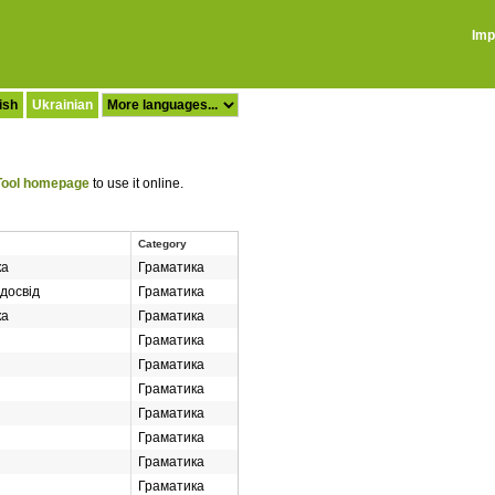
Imp
ish
Ukrainian
ool homepage
to use it online.
Category
ка
Граматика
досвід
Граматика
ка
Граматика
Граматика
Граматика
Граматика
Граматика
Граматика
Граматика
Граматика