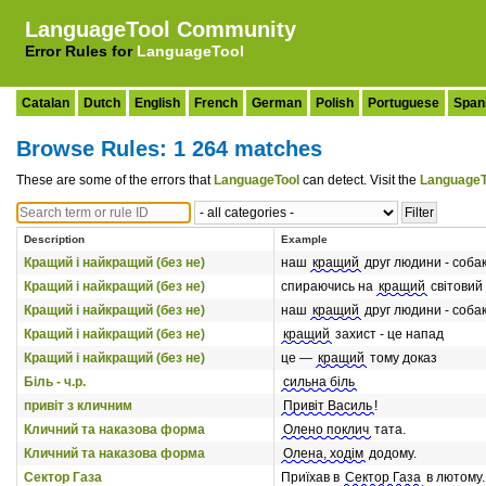
LanguageTool Community
Error Rules for
LanguageTool
Catalan
Dutch
English
French
German
Polish
Portuguese
Span
Browse Rules: 1 264 matches
These are some of the errors that
LanguageTool
can detect. Visit the
LanguageT
Description
Example
Кращий і найкращий (без не)
наш
кращий
друг людини - соба
Кращий і найкращий (без не)
спираючись на
кращий
світовий 
Кращий і найкращий (без не)
наш
кращий
друг людини - соба
Кращий і найкращий (без не)
кращий
захист - це напад
Кращий і найкращий (без не)
це —
кращий
тому доказ
Біль - ч.р.
сильна біль
привіт з кличним
Привіт Василь
!
Кличний та наказова форма
Олено поклич
тата.
Кличний та наказова форма
Олена, ходім
додому.
Сектор Газа
Приїхав в
Сектор Газа
в лютому.