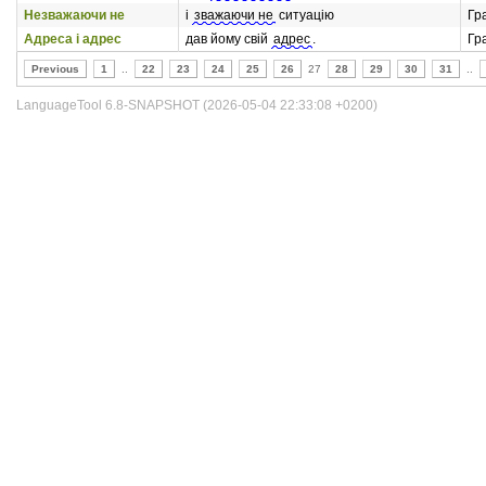
Незважаючи не
і
зважаючи не
ситуацію
Гр
Адреса і адрес
дав йому свій
адрес
.
Гр
Previous
1
..
22
23
24
25
26
27
28
29
30
31
..
LanguageTool 6.8-SNAPSHOT (2026-05-04 22:33:08 +0200)