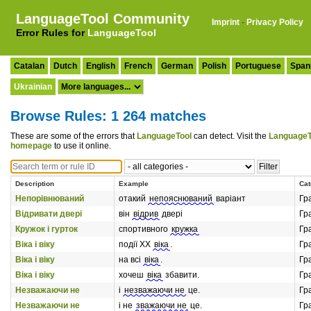
LanguageTool Community
Imprint
·
Privacy Policy
Error Rules for
LanguageTool
Catalan
Dutch
English
French
German
Polish
Portuguese
Span
Ukrainian
Browse Rules: 1 264 matches
These are some of the errors that
LanguageTool
can detect. Visit the
LanguageT
homepage
to use it online.
Description
Example
Cat
Непорівнюваний
отакий
непояснюваний
варіант
Гр
Відривати двері
він
відрив
двері
Гр
Кружок і гурток
спортивного
кружка
Гр
Віка і віку
події ХХ
віка
.
Гр
Віка і віку
на всі
віка
.
Гр
Віка і віку
хочеш
віка
збавити.
Гр
Незважаючи не
і
незважаючи не
це.
Гр
Незважаючи не
і не
зважаючи не
це.
Гр