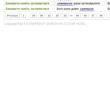
Заживати заміть загоюватися
заживання
рани затягувалося
В
Заживати заміть загоюватися
його рани довго
заживали
В
Previous
1
..
29
30
31
32
33
34
35
36
37
38
..
LanguageTool 6.8-SNAPSHOT (2026-05-04 22:33:08 +0200)