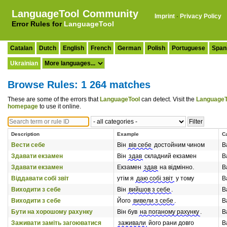
LanguageTool Community
Imprint
·
Privacy Policy
Error Rules for
LanguageTool
Catalan
Dutch
English
French
German
Polish
Portuguese
Span
Ukrainian
Browse Rules: 1 264 matches
These are some of the errors that
LanguageTool
can detect. Visit the
LanguageT
homepage
to use it online.
Description
Example
C
Вести себе
Він
вів себе
достойним чином
В
Здавати екзамен
Він
здав
складний екзамен
В
Здавати екзамен
Екзамен
здав
на відмінно.
В
Віддавати собі звіт
утім я
даю собі звіт
у тому
В
Виходити з себе
Він
вийшов з себе
.
В
Виходити з себе
Його
вивели з себе
.
В
Бути на хорошому рахунку
Він був
на поганому рахунку
.
В
Заживати заміть загоюватися
заживали
його рани довго
В