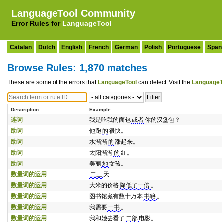
LanguageTool Community
Error Rules for
LanguageTool
Catalan
Dutch
English
French
German
Polish
Portuguese
Span
Browse Rules: 1,870 matches
These are some of the errors that
LanguageTool
can detect. Visit the
LanguageT
Description
Example
连词
我是吃我的面包
或者
你的汉堡包？
助词
他跑
的
很快。
助词
水渐渐
的
涨起来。
助词
太阳渐渐
的
红。
助词
美丽
地
女孩。
数量词的运用
二三
天
数量词的运用
大米的价格
降低了一倍
。
数量词的运用
图书馆藏有数十万本
书籍
。
数量词的运用
我需要
一书
。
数量词的运用
我和她去看了
二部
电影。