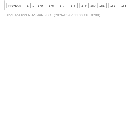
Previous
1
..
175
176
177
178
179
180
181
182
183
LanguageTool 6.8-SNAPSHOT (2026-05-04 22:33:08 +0200)