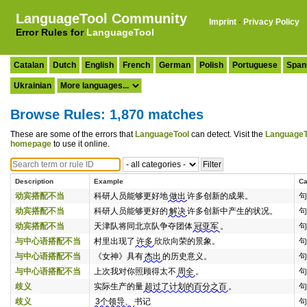
LanguageTool Community
Imprint
·
Privacy Policy
Error Rules for
LanguageTool
Catalan
Dutch
English
French
German
Polish
Portuguese
Span
Ukrainian
Browse Rules: 1,870 matches
These are some of the errors that
LanguageTool
can detect. Visit the
LanguageT
homepage
to use it online.
Description
Example
Ca
动宾搭配不当
科研人员能够更好地
做出
许多创新的成果。
句
动宾搭配不当
科研人员能够更好的
解决
许多创新中产生的状况。
句
动宾搭配不当
天津队将同北京队争夺团体
冠亚军
。
句
与中心语搭配不当
村里出现了
许多
欣欣向荣的景象。
句
与中心语搭配不当
《女神》具有
杰出
的历史意义。
句
与中心语搭配不当
上次我对你照顾得太不
周全
。
句
歧义
实际生产的量
超过了计划的百分之百
。
句
歧义
3个领导、
书记
句