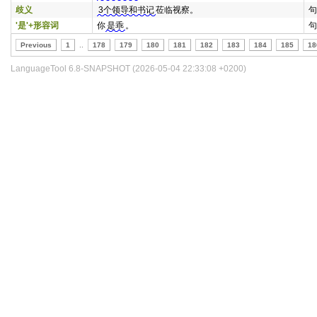
歧义
3个领导和书记
莅临视察。
句
'是'+形容词
你
是乖
。
句
Previous
1
..
178
179
180
181
182
183
184
185
18
LanguageTool 6.8-SNAPSHOT (2026-05-04 22:33:08 +0200)