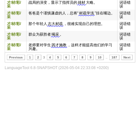
才/材/彩/
战局的演变，显示了指挥员的
雄材
大略。
词语错
采
误
才/材/彩/
爸爸是个谨慎谦虚的人，总将“
材疏学浅
”挂在嘴边。
词语错
采
误
才/材/彩/
那个年轻人
志大材疏
，很难实现自己的理想。
词语错
采
误
才/材/彩/
群众为获胜者
喝采
。
词语错
采
误
才/材/彩/
老师要对学生
因才施教
，这样才能提高他们的学习
词语错
采
兴趣。
误
Previous
1
2
3
4
5
6
7
8
9
10
..
187
Next
LanguageTool 6.8-SNAPSHOT (2026-05-04 22:33:08 +0200)