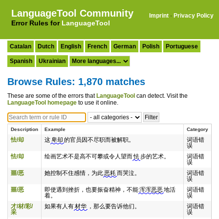
LanguageTool Community
Imprint
·
Privacy Policy
Error Rules for
LanguageTool
Catalan
Dutch
English
French
German
Polish
Portuguese
Spanish
Ukrainian
Browse Rules: 1,870 matches
These are some of the errors that
LanguageTool
can detect. Visit the
LanguageTool homepage
to use it online.
Description
Example
Category
怯/却
这
卑却
的官员因不尽职而被解职。
词语错
误
怯/却
绘画艺术不是高不可攀或令人望而
怯
步的艺术。
词语错
误
噩/恶
她控制不住感情，为此
恶耗
而哭泣。
词语错
误
噩/恶
即使遇到挫折，也要振奋精神，不能
浑浑恶恶
地活
词语错
着。
误
才/材/彩/
如果有人有
材华
，那么要告诉他们。
词语错
采
误