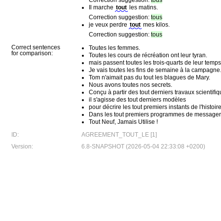
Correction suggestion:
tous
Il marche
tout
les matins.
Correction suggestion:
tous
je veux perdre
tout
mes kilos.
Correction suggestion:
tous
Correct sentences
Toutes les femmes.
for comparison:
Toutes les cours de récréation ont leur tyran.
mais passent toutes les trois-quarts de leur temps
Je vais toutes les fins de semaine à la campagne
Tom n'aimait pas du tout les blagues de Mary.
Nous avons toutes nos secrets.
Conçu à partir des tout derniers travaux scientifi
il s'agisse des tout derniers modèles
pour décrire les tout premiers instants de l'histoir
Dans les tout premiers programmes de messageri
Tout Neuf, Jamais Utilise !
ID:
AGREEMENT_TOUT_LE [1]
Version:
6.8-SNAPSHOT (2026-05-04 22:33:08 +0200)