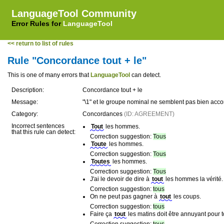
LanguageTool Community
Error Rules for
LanguageTool
<< return to list of rules
Rule "Concordance tout + le"
This is one of many errors that
LanguageTool
can detect.
Description:
Concordance tout + le
Message:
"\1" et le groupe nominal ne semblent pas bien acco
Category:
Concordances
(ID: AGREEMENT)
Incorrect sentences
Tout
les hommes.
that this rule can detect:
Correction suggestion:
Tous
Toute
les hommes.
Correction suggestion:
Tous
Toutes
les hommes.
Correction suggestion:
Tous
J'ai le devoir de dire à
tout
les hommes la vérité.
Correction suggestion:
tous
On ne peut pas gagner à
tout
les coups.
Correction suggestion:
tous
Faire ça
tout
les matins doit être annuyant pour t