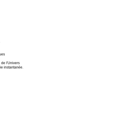
.
ques
e de l'Univers
e instantanée.