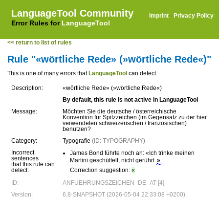
LanguageTool Community
Imprint
·
Privacy Policy
Error Rules for
LanguageTool
<< return to list of rules
Rule "«wörtliche Rede» (»wörtliche Rede«)"
This is one of many errors that
LanguageTool
can detect.
Description:
«wörtliche Rede» (»wörtliche Rede«)
By default, this rule is not active in LanguageTool
Message:
Möchten Sie die deutsche / österreichische
Konvention für Spitzzeichen (im Gegensatz zu der hier
verwendeten schweizerischen / französischen)
benutzen?
Category:
Typografie
(ID: TYPOGRAPHY)
Incorrect
James Bond führte noch an: «Ich trinke meinen
sentences
Martini geschüttelt, nicht gerührt.
»
that this rule can
detect:
Correction suggestion:
«
ID:
ANFUEHRUNGSZEICHEN_DE_AT [4]
Version:
6.8-SNAPSHOT (2026-05-04 22:33:08 +0200)