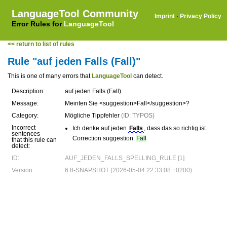
LanguageTool Community
Imprint
·
Privacy Policy
Error Rules for
LanguageTool
<< return to list of rules
Rule "auf jeden Falls (Fall)"
This is one of many errors that
LanguageTool
can detect.
Description:
auf jeden Falls (Fall)
Message:
Meinten Sie <suggestion>Fall</suggestion>?
Category:
Mögliche Tippfehler
(ID: TYPOS)
Incorrect
Ich denke auf jeden
Falls
, dass das so richtig ist.
sentences
Correction suggestion:
Fall
that this rule can
detect:
ID:
AUF_JEDEN_FALLS_SPELLING_RULE [1]
Version:
6.8-SNAPSHOT (2026-05-04 22:33:08 +0200)