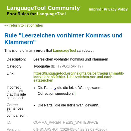
LanguageTool Community
Imprint
·
Privacy Policy
Error Rules for
LanguageTool
<< return to list of rules
Rule "Leerzeichen vor/hinter Kommas und
Klammern"
This is one of many errors that
LanguageTool
can detect.
Description:
Leerzeichen vor/hinter Kommas und Klammern
Category:
Typografie
(ID: TYPOGRAPHY)
Link:
https://languagetool.org/insights/de/beitrag/grammatik-
leerzeichen/#fehler-1-leerzeichen-vor-und-nach-
satzzeichen
Incorrect
Die Partei
,
die die letzte Wahl gewann.
sentences
Correction suggestion:
,
that this rule
can detect:
Correct
Die Partei
,
die die letzte Wahl gewann.
sentences
for
comparison:
ID:
COMMA_PARENTHESIS_WHITESPACE
Version:
6.8-SNAPSHOT (2026-05-04 22:33:08 +0200)