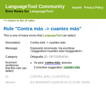
LanguageTool Community
Imprint
·
Privacy Policy
Error Rules for
LanguageTool
<< return to list of rules
Rule "Contra más -> cuantes más"
This is one of many errors that
LanguageTool
can detect.
Description:
Contra más -> cuantes más
Message:
Espresión incorreuta. Ha escribise
<suggestion>cuantes más</suggestion>.
Category:
Ortografía
(ID: ORTOGRAFIA)
Incorrect
Ye peor
contra más
anecies.
sentences
Correction suggestion:
cuantes más
that this rule can
detect:
ID:
CONTRA_MAS_CUANTES [1]
Version:
6.8-SNAPSHOT (2026-05-04 22:33:08 +0200)