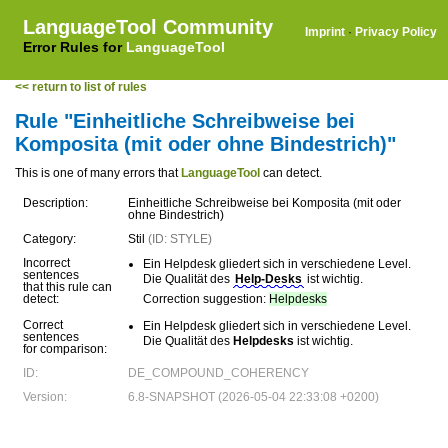
LanguageTool Community
Imprint
·
Privacy Policy
Error Rules for
LanguageTool
<< return to list of rules
Rule "Einheitliche Schreibweise bei
Komposita (mit oder ohne Bindestrich)"
This is one of many errors that
LanguageTool
can detect.
Description:
Einheitliche Schreibweise bei Komposita (mit oder
ohne Bindestrich)
Category:
Stil
(ID: STYLE)
Incorrect
Ein Helpdesk gliedert sich in verschiedene Level.
sentences
Die Qualität des
Help-Desks
ist wichtig.
that this rule can
detect:
Correction suggestion:
Helpdesks
Correct
Ein Helpdesk gliedert sich in verschiedene Level.
sentences
Die Qualität des
Helpdesks
ist wichtig.
for comparison:
ID:
DE_COMPOUND_COHERENCY
Version:
6.8-SNAPSHOT (2026-05-04 22:33:08 +0200)