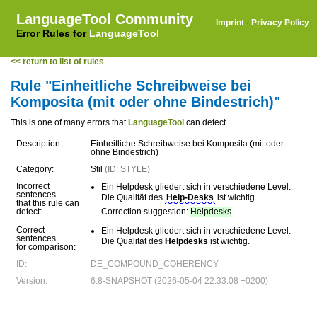
LanguageTool Community
Imprint
·
Privacy Policy
Error Rules for
LanguageTool
<< return to list of rules
Rule "Einheitliche Schreibweise bei
Komposita (mit oder ohne Bindestrich)"
This is one of many errors that
LanguageTool
can detect.
Description:
Einheitliche Schreibweise bei Komposita (mit oder
ohne Bindestrich)
Category:
Stil
(ID: STYLE)
Incorrect
Ein Helpdesk gliedert sich in verschiedene Level.
sentences
Die Qualität des
Help-Desks
ist wichtig.
that this rule can
detect:
Correction suggestion:
Helpdesks
Correct
Ein Helpdesk gliedert sich in verschiedene Level.
sentences
Die Qualität des
Helpdesks
ist wichtig.
for comparison:
ID:
DE_COMPOUND_COHERENCY
Version:
6.8-SNAPSHOT (2026-05-04 22:33:08 +0200)