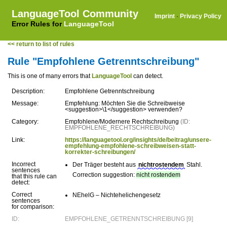
LanguageTool Community
Imprint
·
Privacy Policy
Error Rules for
LanguageTool
<< return to list of rules
Rule "Empfohlene Getrenntschreibung"
This is one of many errors that
LanguageTool
can detect.
Description:
Empfohlene Getrenntschreibung
Message:
Empfehlung: Möchten Sie die Schreibweise
<suggestion>\1</suggestion> verwenden?
Category:
Empfohlene/Modernere Rechtschreibung
(ID:
EMPFOHLENE_RECHTSCHREIBUNG)
Link:
https://languagetool.org/insights/de/beitrag/unsere-
empfehlung-empfohlene-schreibweisen-statt-
korrekter-schreibungen/
Incorrect
Der Träger besteht aus
nichtrostendem
Stahl.
sentences
Correction suggestion:
nicht rostendem
that this rule can
detect:
Correct
NEhelG – Nichtehelichengesetz
sentences
for comparison:
ID:
EMPFOHLENE_GETRENNTSCHREIBUNG [9]