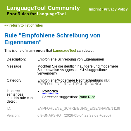
LanguageTool Community
Imprint
·
Privacy Policy
Error Rules for
LanguageTool
<< return to list of rules
Rule "Empfohlene Schreibung von
Eigennamen"
This is one of many errors that
LanguageTool
can detect.
Description:
Empfohlene Schreibung von Eigennamen
Message:
Möchten Sie die deutlich häufigere und modernere
Schreibweise <suggestion>\1</suggestion>
verwenden?
Category:
Empfohlene/Modernere Rechtschreibung
(ID:
EMPFOHLENE_RECHTSCHREIBUNG)
Incorrect
Portoriko
sentences
Correction suggestion:
Porto Rico
that this rule can
detect:
ID:
EMPFOHLENE_SCHREIBUNG_EIGENNAMEN [18]
Version:
6.8-SNAPSHOT (2026-05-04 22:33:08 +0200)