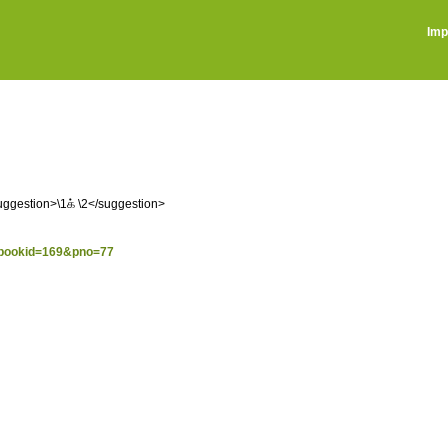
Imp
suggestion>\1க் \2</suggestion>
p?bookid=169&pno=77