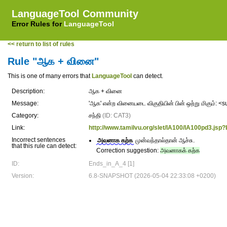
LanguageTool Community
Error Rules for
LanguageTool
<< return to list of rules
Rule "ஆக + வினை"
This is one of many errors that
LanguageTool
can detect.
Description:
ஆக + வினை
Message:
'ஆக' என்ற வினையடை விகுதியின் பின் ஒற்று மிகும்: <
Category:
சந்தி
(ID: CAT3)
Link:
http://www.tamilvu.org/slet/lA100/lA100pd3.js
Incorrect sentences
அவனாக கற்க
முன்வந்தால்தான் ஆச்சு.
that this rule can detect:
Correction suggestion:
அவனாகக் கற்க
ID:
Ends_in_A_4 [1]
Version:
6.8-SNAPSHOT (2026-05-04 22:33:08 +0200)