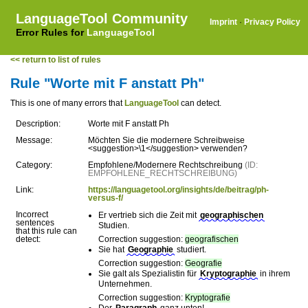
LanguageTool Community
Imprint
·
Privacy Policy
Error Rules for
LanguageTool
<< return to list of rules
Rule "Worte mit F anstatt Ph"
This is one of many errors that
LanguageTool
can detect.
Description:
Worte mit F anstatt Ph
Message:
Möchten Sie die modernere Schreibweise
<suggestion>\1</suggestion> verwenden?
Category:
Empfohlene/Modernere Rechtschreibung
(ID:
EMPFOHLENE_RECHTSCHREIBUNG)
Link:
https://languagetool.org/insights/de/beitrag/ph-
versus-f/
Incorrect
Er vertrieb sich die Zeit mit
geographischen
sentences
Studien.
that this rule can
detect:
Correction suggestion:
geografischen
Sie hat
Geographie
studiert.
Correction suggestion:
Geografie
Sie galt als Spezialistin für
Kryptographie
in ihrem
Unternehmen.
Correction suggestion:
Kryptografie