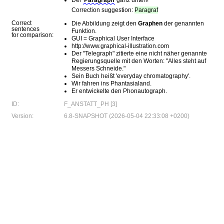
Der
Paragraph
ganz unten!
Correction suggestion:
Paragraf
Correct
Die Abbildung zeigt den
Graphen
der genannten
sentences
Funktion.
for comparison:
GUI = Graphical User Interface
http://www.graphical-illustration.com
Der "Telegraph" zitierte eine nicht näher genannte
Regierungsquelle mit den Worten: "Alles steht auf
Messers Schneide."
Sein Buch heißt 'everyday chromatography'.
Wir fahren ins Phantasialand.
Er entwickelte den Phonautograph.
ID:
F_ANSTATT_PH [3]
Version:
6.8-SNAPSHOT (2026-05-04 22:33:08 +0200)