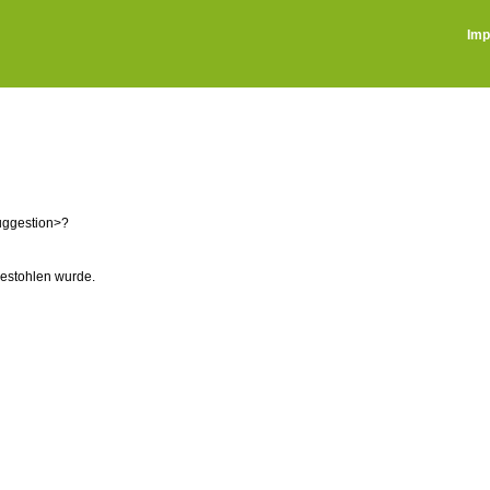
Imp
uggestion>?
gestohlen wurde.