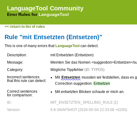
LanguageTool Community
Error Rules for
LanguageTool
<< return to list of rules
Rule "mit Entsetzten (Entsetzen)"
This is one of many errors that
LanguageTool
can detect.
Description:
mit Entsetzten (Entsetzen)
Message:
Meinten Sie das Nomen <suggestion>Entsetzen</s
Category:
Mögliche Tippfehler
(ID: TYPOS)
Incorrect sentences
Mit
Entsetzten
mussten wir feststellen, dass es 
that this rule can detect:
Correction suggestion:
Entsetzen
Correct sentences
Mit entsetzten Blicken schaute er mich an.
for comparison:
ID:
MIT_ENSETZTEN_SPELLING_RULE [1]
Version:
6.8-SNAPSHOT (2026-05-04 22:33:08 +0200)