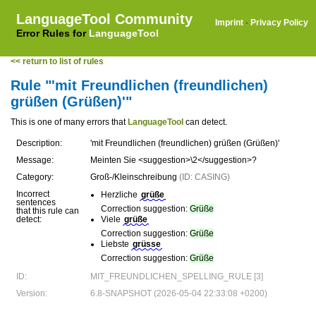
LanguageTool Community
Imprint
·
Privacy Policy
Error Rules for
LanguageTool
<< return to list of rules
Rule "'mit Freundlichen (freundlichen)
grüßen (Grüßen)'"
This is one of many errors that
LanguageTool
can detect.
Description:
'mit Freundlichen (freundlichen) grüßen (Grüßen)'
Message:
Meinten Sie <suggestion>\2</suggestion>?
Category:
Groß-/Kleinschreibung
(ID: CASING)
Incorrect
Herzliche
grüße
sentences
Correction suggestion:
Grüße
that this rule can
detect:
Viele
grüße
Correction suggestion:
Grüße
Liebste
grüsse
Correction suggestion:
Grüße
ID:
MIT_FREUNDLICHEN_SPELLING_RULE [3]
Version:
6.8-SNAPSHOT (2026-05-04 22:33:08 +0200)