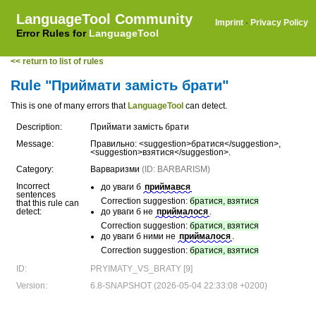
LanguageTool Community
Imprint
·
Privacy Policy
Error Rules for
LanguageTool
<< return to list of rules
Rule "Приймати замість брати"
This is one of many errors that
LanguageTool
can detect.
Description:
Приймати замість брати
Message:
Правильно: <suggestion>братися</suggestion>,
<suggestion>взятися</suggestion>.
Category:
Варваризми
(ID: BARBARISM)
Incorrect
до уваги б
приймався
sentences
Correction suggestion:
братися, взятися
that this rule can
detect:
до уваги б не
приймалося
.
Correction suggestion:
братися, взятися
до уваги б ними не
приймалося
.
Correction suggestion:
братися, взятися
ID:
PRYIMATY_VS_BRATY [9]
Version:
6.8-SNAPSHOT (2026-05-04 22:33:08 +0200)