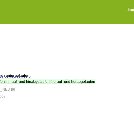
Imp
und runtergelaufen
.
fen, hinauf- und hinabgelaufen, herauf- und herabgelaufen
NEU [9]
00)