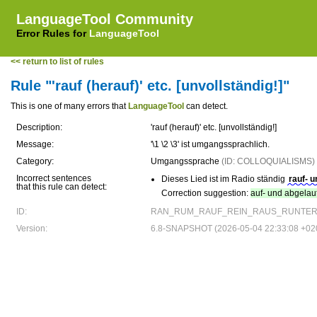
LanguageTool Community
Error Rules for
LanguageTool
<< return to list of rules
Rule "'rauf (herauf)' etc. [unvollständig!]"
This is one of many errors that
LanguageTool
can detect.
Description:
'rauf (herauf)' etc. [unvollständig!]
Message:
'\1 \2 \3' ist umgangssprachlich.
Category:
Umgangssprache
(ID: COLLOQUIALISMS)
Incorrect sentences
Dieses Lied ist im Radio ständig
rauf- 
that this rule can detect:
Correction suggestion:
auf- und abgelau
ID:
RAN_RUM_RAUF_REIN_RAUS_RUNTER_
Version:
6.8-SNAPSHOT (2026-05-04 22:33:08 +02