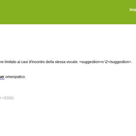
Imp
re limitato ai casi d'incontro della stessa vocale: <suggestion>o \2</suggestion>.
 un
omeopatico.
8 +0200)