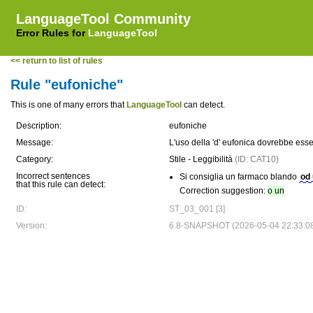
LanguageTool Community
Error Rules for
LanguageTool
<< return to list of rules
Rule "eufoniche"
This is one of many errors that
LanguageTool
can detect.
Description:
eufoniche
Message:
L'uso della 'd' eufonica dovrebbe esse
Category:
Stile - Leggibilità
(ID: CAT10)
Incorrect sentences
Si consiglia un farmaco blando
od
that this rule can detect:
Correction suggestion:
o un
ID:
ST_03_001 [3]
Version:
6.8-SNAPSHOT (2026-05-04 22:33:0